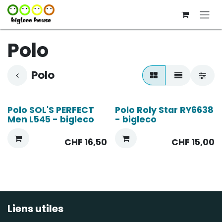
Se rendre au contenu
Polo
Polo
Polo SOL'S PERFECT
Polo Roly Star RY6638
Men L545 - bigleco
- bigleco
CHF
16,50
CHF
15,00
Liens utiles