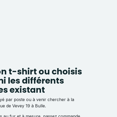
n t-shirt ou choisis
i les différents
s existant
yé par poste ou à venir chercher à la
Rue de Vevey 19 à Bulle.
its au fur et à mesure, passez commande