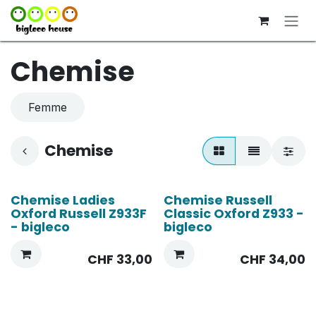
Se rendre au contenu
Chemise
Femme
Chemise
Chemise Ladies
Chemise Russell
Oxford Russell Z933F
Classic Oxford Z933 -
- bigleco
bigleco
CHF
33,00
CHF
34,00