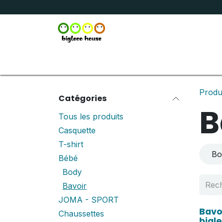
Se rendre au contenu
Accueil
Boutique
Broderie
Marquage
Produ
Catégories
B
Tous les produits
Casquette
T-shirt
Bo
Bébé
Body
Bavoir
JOMA - SPORT
Bavo
Chaussettes
bigl