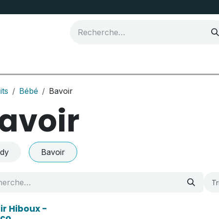
Joma Sport
its
Bébé
Bavoir
avoir
dy
Bavoir
Tr
ir Hiboux -
eco