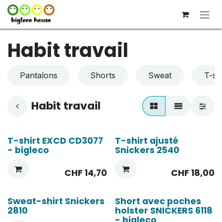
Se rendre au contenu
Habit travail
Pantalons
Shorts
Sweat
T-shi
Habit travail
T-shirt EXCD CD3077
T-shirt ajusté
- bigleco
Snickers 2540
CHF
14,70
CHF
18,00
Sweat-shirt Snickers
Short avec poches
2810
holster SNICKERS 6118
- bigleco