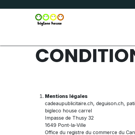
Se rendre au contenu
Accueil
Boutique
Broderie
Marquage
CONDITION
Mentions légales
cadeaupublicitaire.ch, deguison.ch, pat
bigleco house carrel
Impasse de Thusy 32
1649 Pont-la-Ville
Office du registre du commerce du Can