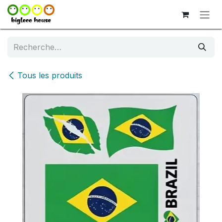
Se rendre au contenu
Tous les produits