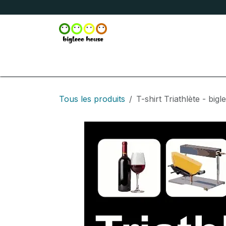
Se rendre au contenu
Accueil
Boutique
Broderie
Marquage
Tous les produits
T-shirt Triathlète - bigl