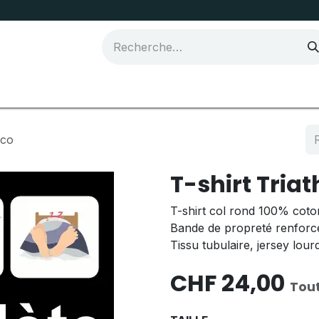
Joma Sport
eco
T-shirt Triat
T-shirt col rond 100% coton
Bande de propreté renforcé
Tissu tubulaire, jersey lour
CHF
24,00
Tout