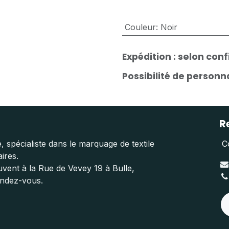
Couleur
:
Noir
Expédition : selon con
Possibilité de person
R
, spécialiste dans le marquage de textile
C
aires.
vent à la Rue de Vevey 19 à Bulle,
endez-vous.