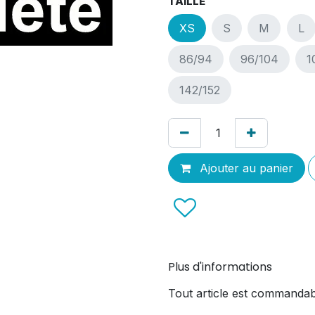
TAILLE
XS
S
M
L
86/94
96/104
1
142/152
Ajouter au panier
Plus d'informations
Tout article est commandab