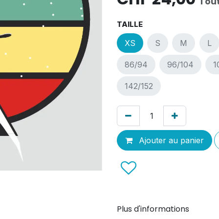
Tout
TAILLE
XS
S
M
L
86/94
96/104
1
142/152
Ajouter au panier
Plus d'informations