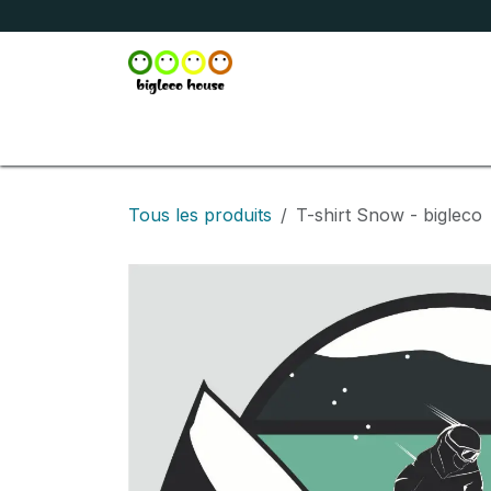
Se rendre au contenu
Accueil
Boutique
Broderie
Marquage
Tous les produits
T-shirt Snow - bigleco