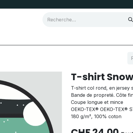
Joma Sport
T-shirt Snow
T-shirt col rond, en jerse
Bande de propreté. Côte fi
Coupe longue et mince
OEKO-TEX® OEKO-TEX® 
180 g/m², 100% coton
CHF
24,00