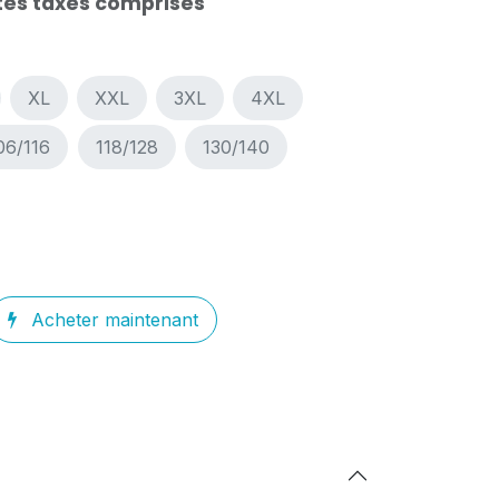
es taxes comprises
XL
XXL
3XL
4XL
06/116
118/128
130/140
Acheter maintenant