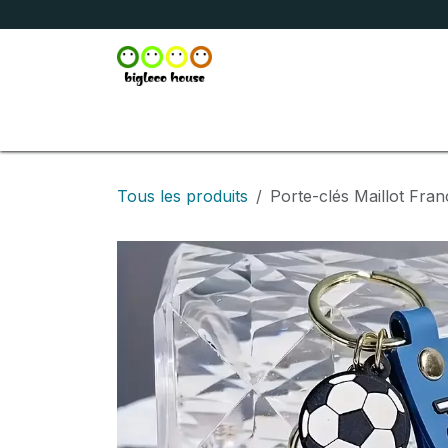
Se rendre au contenu
Accueil
Boutique
Broderie
Marquage
Tous les produits
Porte-clés Maillot Fran