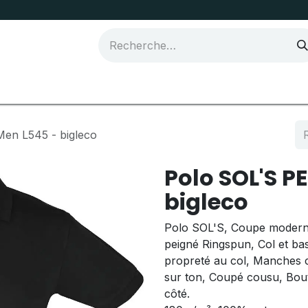
Joma Sport
en L545 - bigleco
Polo SOL'S P
bigleco
Polo SOL'S, Coupe moderne
peigné Ringspun, Col et ba
propreté au col, Manches c
sur ton, Coupé cousu, Bou
côté.