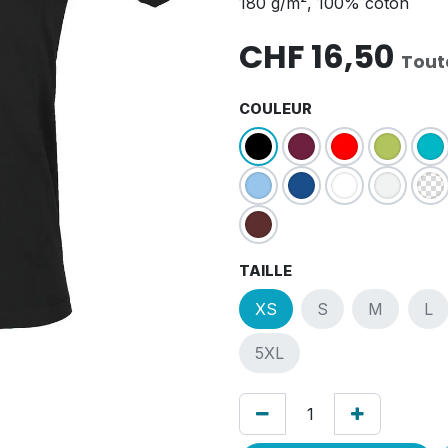
180 g/m², 100% coton
CHF
16,50
Tout
COULEUR
TAILLE
XS
S
M
L
5XL