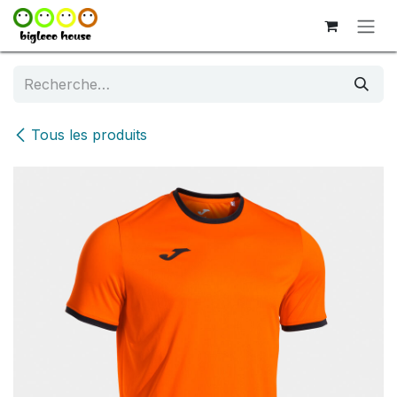
Se rendre au contenu
Tous les produits