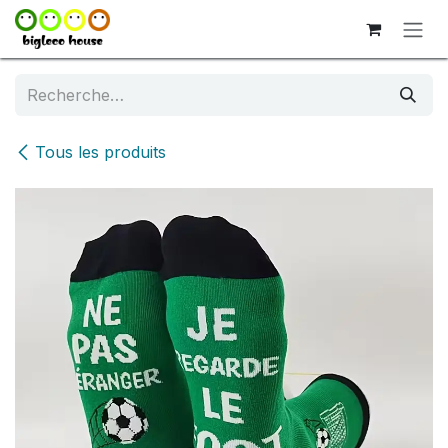
Se rendre au contenu
Tous les produits