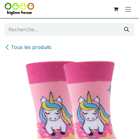
Se rendre au contenu
Tous les produits