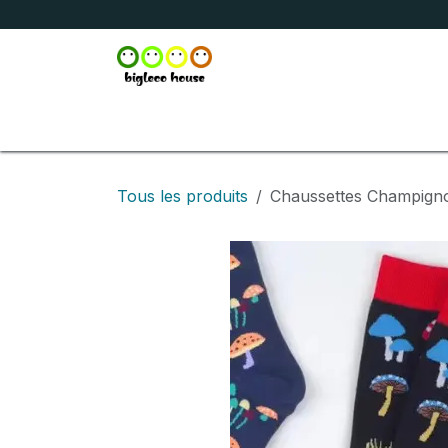
Se rendre au contenu
Accueil
Boutique
Broderie
Marquage
Tous les produits
Chaussettes Champigno