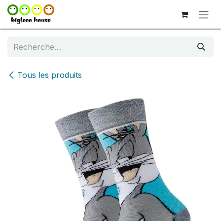
Se rendre au contenu
Tous les produits