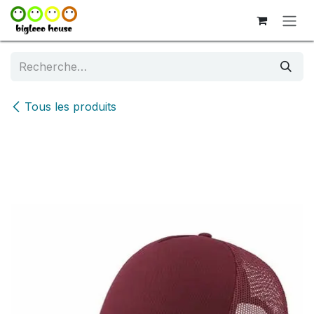
Se rendre au contenu
Tous les produits