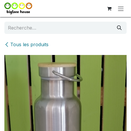
Se rendre au contenu
Tous les produits