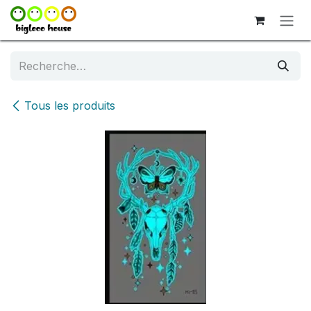
Se rendre au contenu
Tous les produits