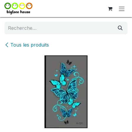
Se rendre au contenu
Tous les produits