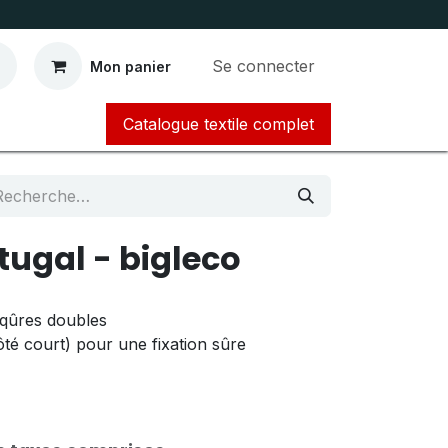
Se connecter
Mon panier
Catalogue textile complet​​​​​​
ugal - bigleco
iqûres doubles
ôté court) pour une fixation sûre