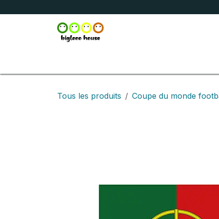
Se rendre au contenu
Accueil
Boutique
Broderie
Marquage
Tous les produits
Coupe du monde footba